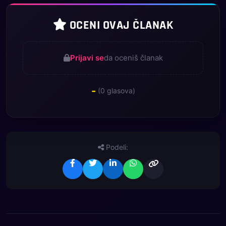
OCENI OVAJ ČLANAK
Prijavi se
da oceniš članak
-
(
0
glasova)
Podeli: