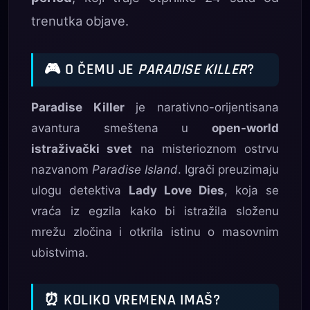
trenutka objave.
🎮 O ČEMU JE
PARADISE KILLER
?
Paradise Killer
je narativno-orijentisana
avantura smeštena u
open-world
istraživački svet
na misterioznom ostrvu
nazvanom
Paradise Island
. Igrači preuzimaju
ulogu detektiva
Lady Love Dies
, koja se
vraća iz egzila kako bi istražila složenu
mrežu zločina i otkrila istinu o masovnim
ubistvima.
⏰ KOLIKO VREMENA IMAŠ?