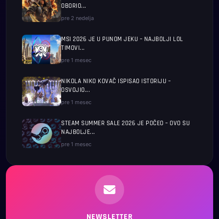
OBORIO...
pre 2 nedelja
MSI 2026 JE U PUNOM JEKU – NAJBOLJI LOL
TIMOVI...
pre 1 mesec
NIKOLA NIKO KOVAČ ISPISAO ISTORIJU –
OSVOJIO...
pre 1 mesec
STEAM SUMMER SALE 2026 JE POČEO – OVO SU
NAJBOLJE...
pre 1 mesec
NEWSLETTER