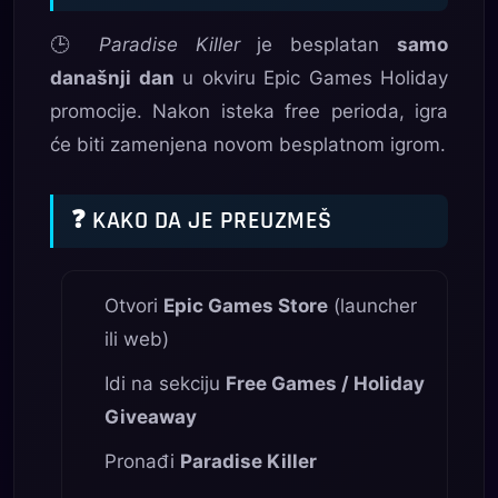
🕒
Paradise Killer
je besplatan
samo
današnji dan
u okviru Epic Games Holiday
promocije. Nakon isteka free perioda, igra
će biti zamenjena novom besplatnom igrom.
❓ KAKO DA JE PREUZMEŠ
Otvori
Epic Games Store
(launcher
ili web)
Idi na sekciju
Free Games / Holiday
Giveaway
Pronađi
Paradise Killer