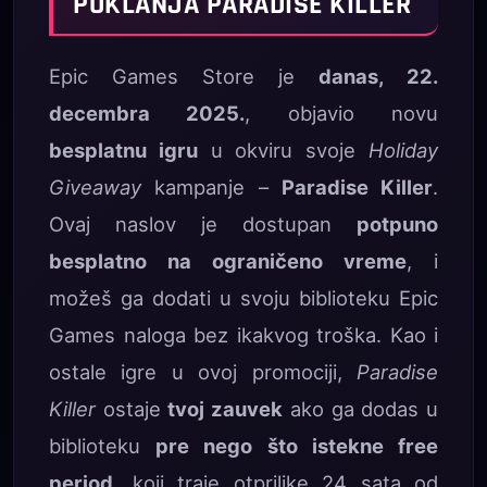
POKLANJA PARADISE KILLER
Epic Games Store je
danas, 22.
decembra 2025.
, objavio novu
besplatnu igru
u okviru svoje
Holiday
Giveaway
kampanje –
Paradise Killer
.
Ovaj naslov je dostupan
potpuno
besplatno na ograničeno vreme
, i
možeš ga dodati u svoju biblioteku Epic
Games naloga bez ikakvog troška. Kao i
ostale igre u ovoj promociji,
Paradise
Killer
ostaje
tvoj zauvek
ako ga dodas u
biblioteku
pre nego što istekne free
period
, koji traje otprilike 24 sata od