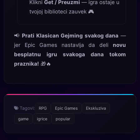
Klikni
Get / Preuzmi
— igra ostaje u
tvojoj biblioteci zauvek 🎮
📢
Prati Klasican Gejming svakog dana
—
jer Epic Games nastavlja da deli
novu
besplatnu igru svakoga dana tokom
praznika!
🎁🔥
Tagovi:
RPG
Epic Games
Ekskluziva
game
igrice
popular