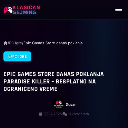
KLASIČAN
GEJMING
/
PC Igre
/
Epic Games Store danas poklanja...
PC IGRE
EPIC GAMES STORE DANAS POKLANJA
PARADISE KILLER – BESPLATNO NA
OGRANIČENO VREME
Dusan
22.12.2025.
0 komentara