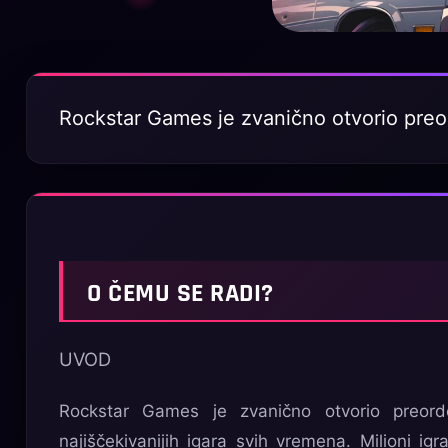
Rockstar Games je zvanično otvorio preo
O ČEMU SE RADI?
UVOD
Rockstar Games je zvanično otvorio preor
najiščekivanijih igara svih vremena. Milioni igr