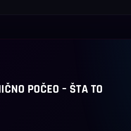
IČNO POČEO – ŠTA TO