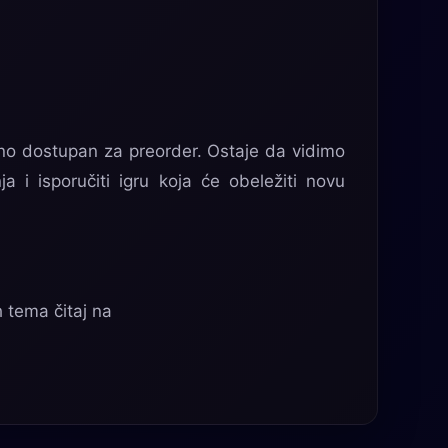
no dostupan za preorder. Ostaje da vidimo
 i isporučiti igru koja će obeležiti novu
h tema čitaj na