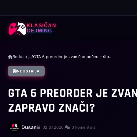
KLASIČAN
GEJMING
/
Industrija
/
GTA 6 preorder je zvanično počeo – šta...
INDUSTRIJA
GTA 6 PREORDER JE ZVAN
ZAPRAVO ZNAČI?
Dusan
02.07.2026.
0 komentara