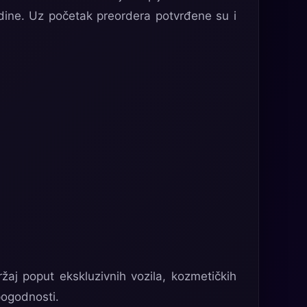
dine. Uz početak preordera potvrđene su i
ržaj poput ekskluzivnih vozila, kozmetičkih
pogodnosti.