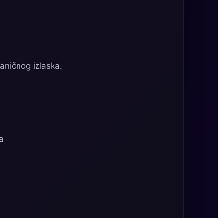
aničnog izlaska.
a