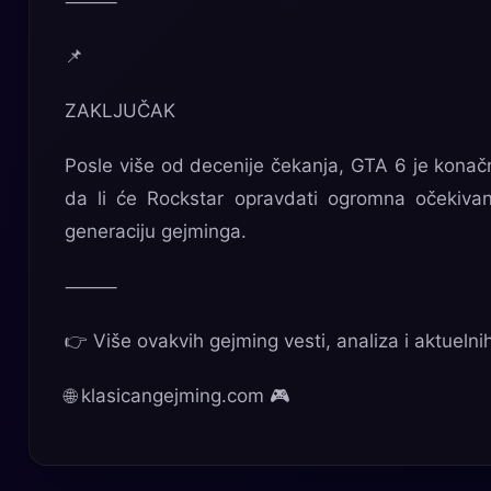
⸻
📌
ZAKLJUČAK
Posle više od decenije čekanja, GTA 6 je konač
da li će Rockstar opravdati ogromna očekivanja
generaciju gejminga.
⸻
👉 Više ovakvih gejming vesti, analiza i aktuelni
🌐 klasicangejming.com 🎮