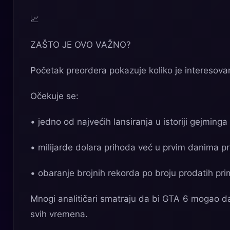
📈
ZAŠTO JE OVO VAŽNO?
Početak preordera pokazuje koliko je interesov
Očekuje se:
• jedno od najvećih lansiranja u istoriji gejminga
• milijarde dolara prihoda već u prvim danima p
• obaranje brojnih rekorda po broju prodatih pr
Mnogi analitičari smatraju da bi GTA 6 mogao da
svih vremena.