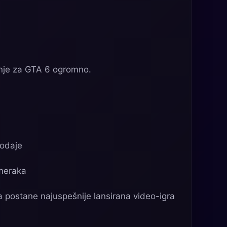
anje za GTA 6 ogromno.
rodaje
imeraka
 postane najuspešnije lansirana video-igra