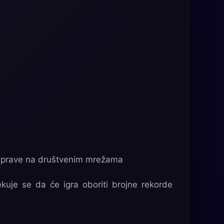
rasprave na društvenim mrežama
kuje se da će igra oboriti brojne rekorde