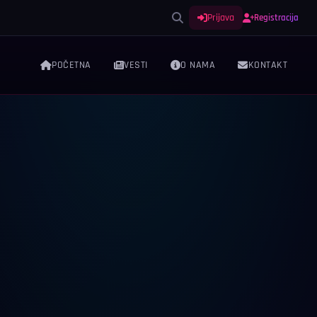
Prijava
Registracija
POČETNA
VESTI
O NAMA
KONTAKT