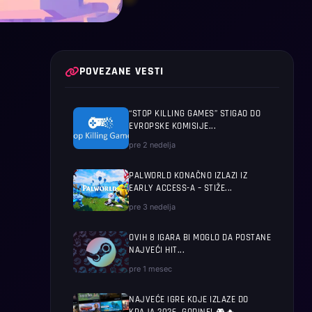
POVEZANE VESTI
“STOP KILLING GAMES” STIGAO DO
EVROPSKE KOMISIJE...
pre 2 nedelja
PALWORLD KONAČNO IZLAZI IZ
EARLY ACCESS-A – STIŽE...
pre 3 nedelja
OVIH 8 IGARA BI MOGLO DA POSTANE
NAJVEĆI HIT...
pre 1 mesec
NAJVEĆE IGRE KOJE IZLAZE DO