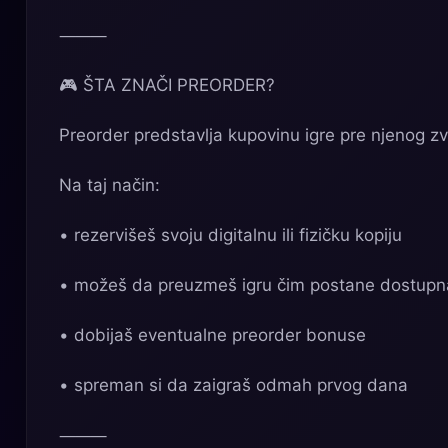
⸻
🎮 ŠTA ZNAČI PREORDER?
Preorder predstavlja kupovinu igre pre njenog zv
Na taj način:
• rezervišeš svoju digitalnu ili fizičku kopiju
• možeš da preuzmeš igru čim postane dostupn
• dobijaš eventualne preorder bonuse
• spreman si da zaigraš odmah prvog dana
⸻