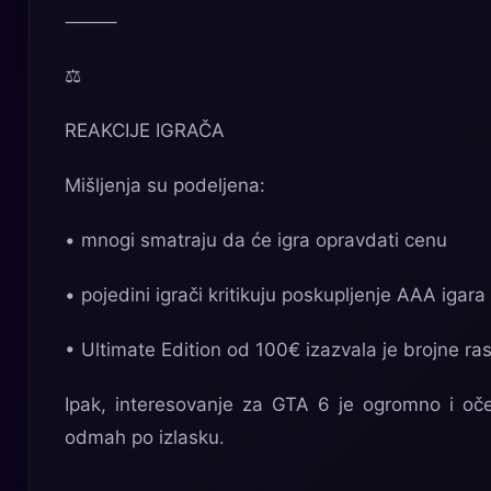
⸻
⚖️
REAKCIJE IGRAČA
Mišljenja su podeljena:
• mnogi smatraju da će igra opravdati cenu
• pojedini igrači kritikuju poskupljenje AAA igara
• Ultimate Edition od 100€ izazvala je brojne 
Ipak, interesovanje za GTA 6 je ogromno i oče
odmah po izlasku.