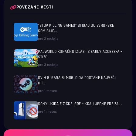
POVEZANE VESTI
“STOP KILLING GAMES” STIGAO DO EVROPSKE
KOMISIJE...
pre 2 nedelja
PALWORLD KONAČNO IZLAZI IZ EARLY ACCESS-A –
STIŽE...
pre 3 nedelja
OVIH 8 IGARA BI MOGLO DA POSTANE NAJVEĆI
HIT...
pre 1 mesec
SONY UKIDA FIZIČKE IGRE – KRAJ JEDNE ERE ZA...
pre 1 mesec