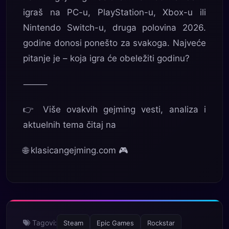
igraš na PC-u, PlayStation-u, Xbox-u ili
Nintendo Switch-u, druga polovina 2026.
godine donosi ponešto za svakoga. Najveće
pitanje je – koja igra će obeležiti godinu?
⸻
👉 Više ovakvih gejming vesti, analiza i
aktuelnih tema čitaj na
🌐 klasicangejming.com 🎮
Tagovi:
Steam
Epic Games
Rockstar