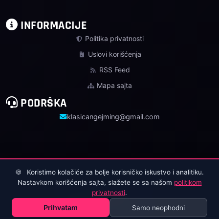
INFORMACIJE
Politika privatnosti
Uslovi korišćenja
RSS Feed
Mapa sajta
PODRŠKA
klasicangejming@gmail.com
🍪
Koristimo kolačiće za bolje korisničko iskustvo i analitiku.
Nastavkom korišćenja sajta, slažete se sa našom
politikom
Brzo
Sigurno
Responzivno
privatnosti
.
© 2025-2026
Klasičan Gejming
. Sva prava zadržana.
Prihvatam
Samo neophodni
Dizajn i Razvoj:
D. Svilenković