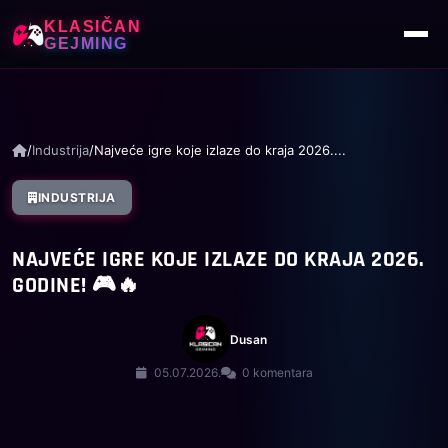
KLASIČAN
GEJMING
/
Industrija
/
Najveće igre koje izlaze do kraja 2026....
INDUSTRIJA
NAJVEĆE IGRE KOJE IZLAZE DO KRAJA 2026.
GODINE! 🎮🔥
Dusan
05.07.2026.
0 komentara