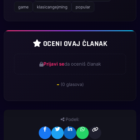
game
klasicangejming
popular
OCENI OVAJ ČLANAK
Prijavi se
da oceniš članak
-
(
0
glasova)
Podeli: