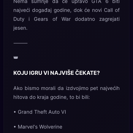
Nema sumnje da će upravo GTA 6 biti
najveći događaj godine, dok će novi Call of
Duty i Gears of War dodatno zagrejati
jesen.
⸻
👑
KOJU IGRU VI NAJVIŠE ČEKATE?
Ako bismo morali da izdvojimo pet najvećih
hitova do kraja godine, to bi bili:
• Grand Theft Auto VI
• Marvel's Wolverine