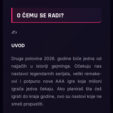
O ČEMU SE RADI?
✍️
UVOD
Druga polovina 2026. godine biće jedna od
najjačih u istoriji gejminga. Očekuju nas
nastavci legendarnih serijala, veliki remake-
ovi i potpuno nove AAA igre koje milioni
igrača jedva čekaju. Ako planiraš šta ćeš
igrati do kraja godine, ovo su naslovi koje ne
smeš propustiti.