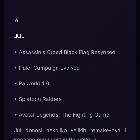
⸻
🔥
JUL
• Assassin's Creed Black Flag Resynced
• Halo: Campaign Evolved
• Palworld 1.0
• Splatoon Raiders
• Avatar Legends: The Fighting Game
Jul donosi nekoliko velikih remake-ova i
konačno punu verziju Palworld-a.