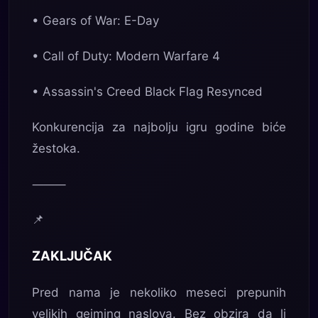
• Gears of War: E-Day
• Call of Duty: Modern Warfare 4
• Assassin's Creed Black Flag Resynced
Konkurencija za najbolju igru godine biće
žestoka.
⸻
📌
ZAKLJUČAK
Pred nama je nekoliko meseci prepunih
velikih gejming naslova. Bez obzira da li