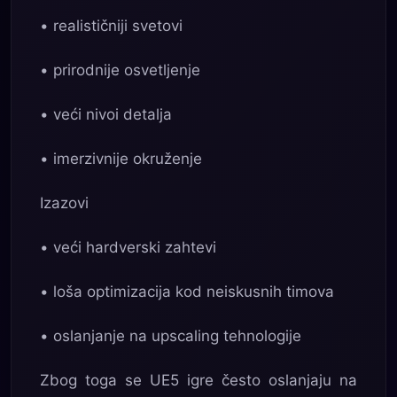
• realističniji svetovi
• prirodnije osvetljenje
• veći nivoi detalja
• imerzivnije okruženje
Izazovi
• veći hardverski zahtevi
• loša optimizacija kod neiskusnih timova
• oslanjanje na upscaling tehnologije
Zbog toga se UE5 igre često oslanjaju na