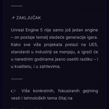
⸻
📌 ZAKLJUČAK
Unreal Engine 5 nije samo još jedan engine
– on postaje temelj sledeće generacije igara.
Kako sve više projekata prelazi na UE5,
standardi u industriji se menjaju, a igrači će
u narednim godinama jasno osetiti razliku – i
u kvalitetu, i u zahtevima.
⸻
👉 Više konkretnih, fokusiranih gejming
vesti i tehnoloških tema čitaj na