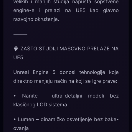
velikih i manjih studija napušta sopstvene
engine-e i prelazi na UE5 kao glavno
razvojno okruženje.
⸻
🧠 ZAŠTO STUDIJI MASOVNO PRELAZE NA
UE5
Unreal Engine 5 donosi tehnologije koje
direktno menjaju način na koji se igre prave:
• Nanite – ultra-detaljni modeli bez
klasičnog LOD sistema
• Lumen – dinamičko osvetljenje bez bake-
ovanja