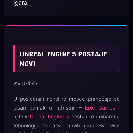
igara.
UNREAL ENGINE 5 POSTAJE
NOVI
✍️ UVOD
U poslednjih nekoliko meseci primećuje se
jasan pomak u industriji –
Epic Games
i
njihov
Unreal Engine 5
postaju dominantna
tehnologija za razvoj novih igara. Sve više