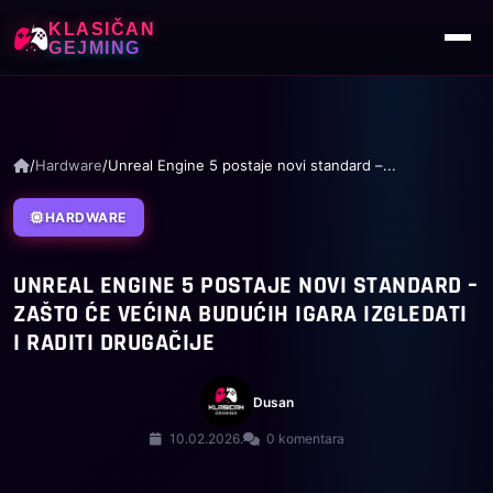
KLASIČAN
GEJMING
/
Hardware
/
Unreal Engine 5 postaje novi standard –...
HARDWARE
UNREAL ENGINE 5 POSTAJE NOVI STANDARD –
ZAŠTO ĆE VEĆINA BUDUĆIH IGARA IZGLEDATI
I RADITI DRUGAČIJE
Dusan
10.02.2026.
0 komentara