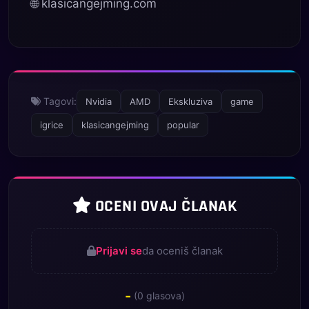
🌐 klasicangejming.com
Tagovi:
Nvidia
AMD
Ekskluziva
game
igrice
klasicangejming
popular
OCENI OVAJ ČLANAK
Prijavi se
da oceniš članak
-
(
0
glasova)