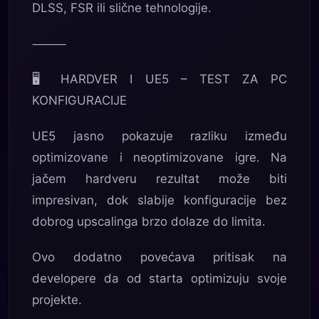
DLSS, FSR ili slične tehnologije.
⸻
🖥️ HARDVER I UE5 – TEST ZA PC
KONFIGURACIJE
UE5 jasno pokazuje razliku između
optimizovane i neoptimizovane igre. Na
jačem hardveru rezultat može biti
impresivan, dok slabije konfiguracije bez
dobrog upscalinga brzo dolaze do limita.
Ovo dodatno povećava pritisak na
developere da od starta optimizuju svoje
projekte.