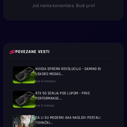
Još nema komentara. Budi prvi!
POVEZANE VESTI
NVIDIA SPREMA REVOLUCIJU – GAMING BI
USKORO MOGAO...
pre 4 meseca
RTX 50 SERIJA POD LUPOM – PRVE
PERFORMANSE...
pre 5 meseci
DA LI SU MODERNI AAA NASLOVI POSTALI
TEHNIČKI...