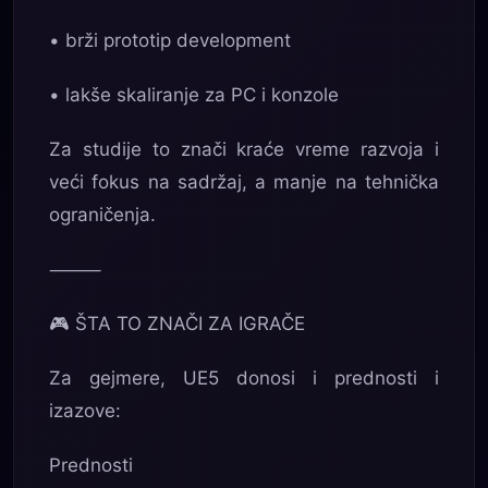
• brži prototip development
• lakše skaliranje za PC i konzole
Za studije to znači kraće vreme razvoja i
veći fokus na sadržaj, a manje na tehnička
ograničenja.
⸻
🎮 ŠTA TO ZNAČI ZA IGRAČE
Za gejmere, UE5 donosi i prednosti i
izazove:
Prednosti