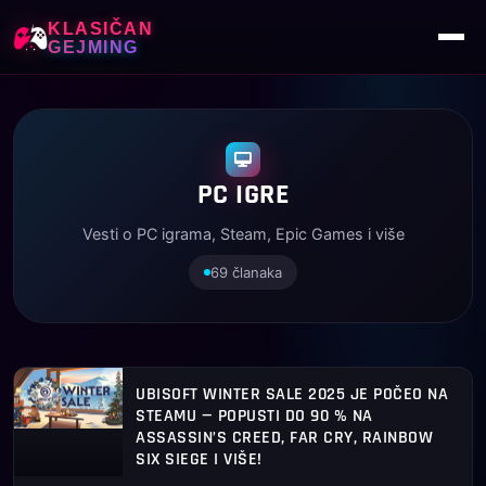
KLASIČAN
GEJMING
PC IGRE
Vesti o PC igrama, Steam, Epic Games i više
69 članaka
VESTI U KATEGORIJI PC IGRE
UBISOFT WINTER SALE 2025 JE POČEO NA
STEAMU — POPUSTI DO 90 % NA
ASSASSIN’S CREED, FAR CRY, RAINBOW
SIX SIEGE I VIŠE!