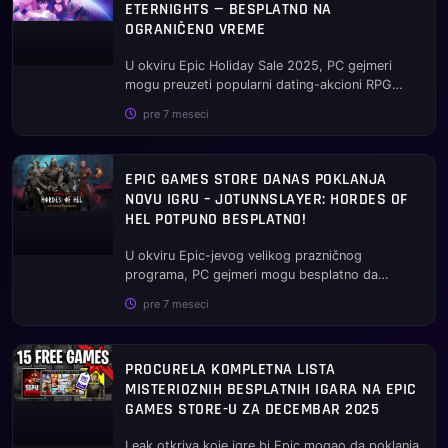
ETERNIGHTS — BESPLATNO NA
OGRANIČENO VREME
U okviru Epic Holiday Sale 2025, PC gejmeri
mogu preuzeti popularni dating-akcioni RPG
potpuno besplatno — evo šta ig...
pre 7 meseci
EPIC GAMES STORE DANAS POKLANJA
NOVU IGRU – JOTUNNSLAYER: HORDES OF
HEL POTPUNO BESPLATNO!
U okviru Epic-jevog velikog prazničnog
programa, PC gejmeri mogu besplatno da
preuzmu roguelike hit – ali samo na ogr...
pre 7 meseci
PROCURELA KOMPLETNA LISTA
MISTERIOZNIH BESPLATNIH IGARA NA EPIC
GAMES STORE-U ZA DECEMBAR 2025
Leak otkriva koje igre bi Epic mogao da poklanja