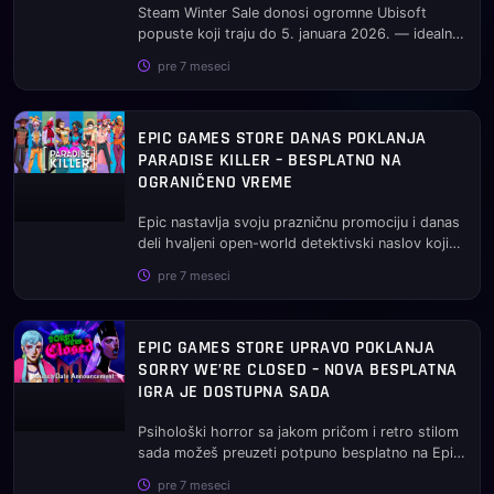
Steam Winter Sale donosi ogromne Ubisoft
popuste koji traju do 5. januara 2026. — idealno
vreme da ugrabiš hit igre p...
pre 7 meseci
EPIC GAMES STORE DANAS POKLANJA
PARADISE KILLER – BESPLATNO NA
OGRANIČENO VREME
Epic nastavlja svoju prazničnu promociju i danas
deli hvaljeni open-world detektivski naslov koji
možeš preuzeti potp...
pre 7 meseci
EPIC GAMES STORE UPRAVO POKLANJA
SORRY WE’RE CLOSED – NOVA BESPLATNA
IGRA JE DOSTUPNA SADA
Psihološki horror sa jakom pričom i retro stilom
sada možeš preuzeti potpuno besplatno na Epic
Games Store-u....
pre 7 meseci