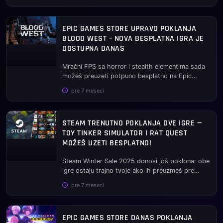
EPIC GAMES STORE UPRAVO POKLANJA
BLOOD WEST – NOVA BESPLATNA IGRA JE
DOSTUPNA DANAS
Mračni FPS sa horror i stealth elementima sada
možeš preuzeti potpuno besplatno na Epic
Games Store-u....
pre 7 meseci
STEAM TRENUTNO POKLANJA DVE IGRE —
TOY TINKER SIMULATOR I RAT QUEST
MOŽEŠ UZETI BESPLATNO!
Steam Winter Sale 2025 donosi još poklona: obe
igre ostaju trajno tvoje ako ih preuzmeš pre
isteka promocije....
pre 7 meseci
EPIC GAMES STORE DANAS POKLANJA