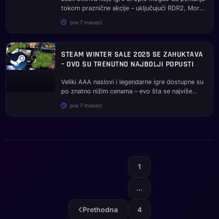
tokom praznične akcije – uključujući RDR2, Mortal
Kombat 11 i Hogw...
pre 7 meseci
STEAM WINTER SALE 2025 SE ZAHUKTAVA
– OVO SU TRENUTNO NAJBOLJI POPUSTI
Veliki AAA naslovi i legendarne igre dostupne su
po znatno nižim cenama – evo šta se najviše
isplati uzeti sada....
pre 7 meseci
1
...
Prethodna
4